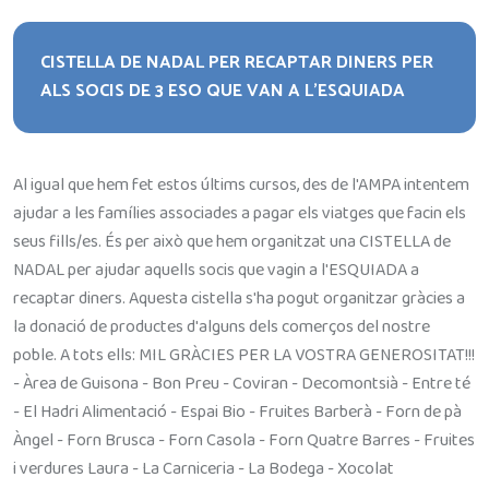
CISTELLA DE NADAL PER RECAPTAR DINERS PER
ALS SOCIS DE 3 ESO QUE VAN A L'ESQUIADA
Al igual que hem fet estos últims cursos, des de l'AMPA intentem
ajudar a les famílies associades a pagar els viatges que facin els
seus fills/es. És per això que hem organitzat una CISTELLA de
NADAL per ajudar aquells socis que vagin a l'ESQUIADA a
recaptar diners. Aquesta cistella s'ha pogut organitzar gràcies a
la donació de productes d'alguns dels comerços del nostre
poble. A tots ells: MIL GRÀCIES PER LA VOSTRA GENEROSITAT!!!
- Àrea de Guisona - Bon Preu - Coviran - Decomontsià - Entre té
- El Hadri Alimentació - Espai Bio - Fruites Barberà - Forn de pà
Àngel - Forn Brusca - Forn Casola - Forn Quatre Barres - Fruites
i verdures Laura - La Carniceria - La Bodega - Xocolat